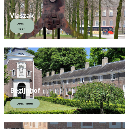
Vlaszak
Lees
meer
Begijnhof
Lees meer