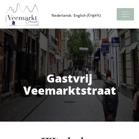
Engels
Nederlands
English
(
)
Parkeren
Veemarktstraat
€ 10,- voor 24 uur per dag parkeren!