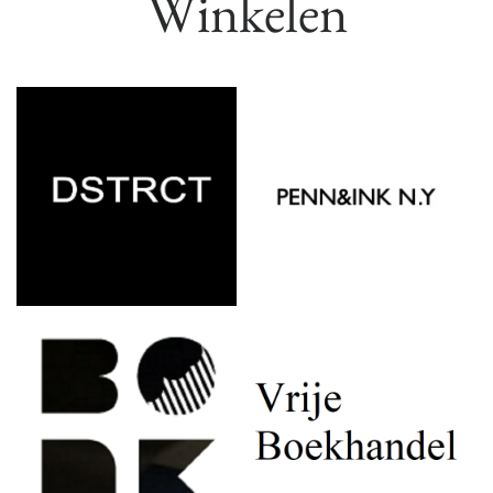
Winkelen
Ace & Tate
State of Art
10:00 -18:00
Open van tot:
10:00 - 17:30
Open van tot:
076 7002940
Tel:
076 5310391
Tel:
Lees meer
Lees meer
Michael & Giso
Juwelier
toeWater
09:00 - 21:00
Open van tot:
09:30 - 17:00
Open van tot:
076 5138860
Tel:
076 5143914
Tel: