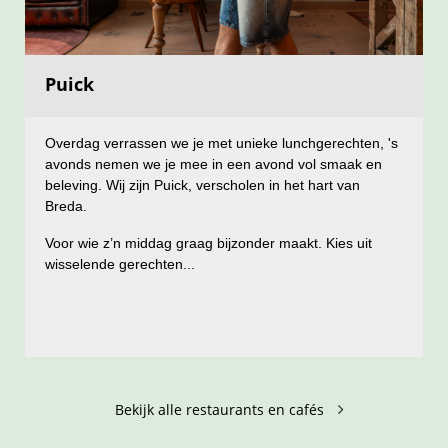
Puick
Puick
076 5143755
Tel.:
Veemarktstraat 56
Adres
Overdag verrassen we je met unieke lunchgerechten, 's
avonds nemen we je mee in een avond vol smaak en
Volg ons op
beleving. Wij zijn Puick, verscholen in het hart van
Breda.
Voor wie z’n middag graag bijzonder maakt. Kies uit
wisselende gerechten...
Lees meer
Bekijk alle restaurants en cafés